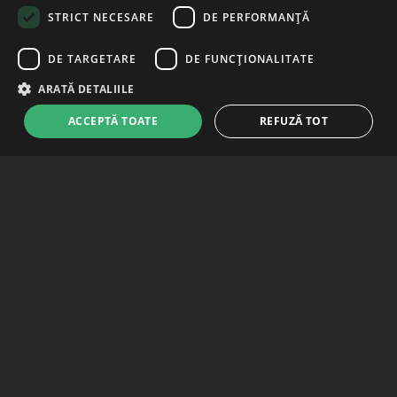
STRICT NECESARE
DE PERFORMANȚĂ
DE TARGETARE
DE FUNCŢIONALITATE
ARATĂ DETALIILE
ACCEPTĂ TOATE
REFUZĂ TOT
Strict necesare
De performanță
De targetare
De funcţionalitate
Strictly necessary cookies allow core website functionality such as user
login and account management. The website cannot be used properly
031.9003
without strictly necessary cookies.
Luni - Vineri: 9:00-17:30
Furnizor
/
Nume
Expirare
Descriere
Domeniu
Ajutor inregistrare:
VISITOR_PRIVACY_METADATA
6 luni
Acest cookie
YouTube
este folosit
suport@returosgr.ro
.youtube.com
pentru a stoca
acordul
utilizatorului și