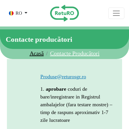
Skip to main content
RO
Contacte producători
Acasă
Contacte Producători
Produse@returosgr.ro
1.
aprobare
coduri de
bare/inregistrare in Registrul
ambalajelor (fara testare mostre) –
timp de raspuns aproximativ 1-7
zile lucratoare