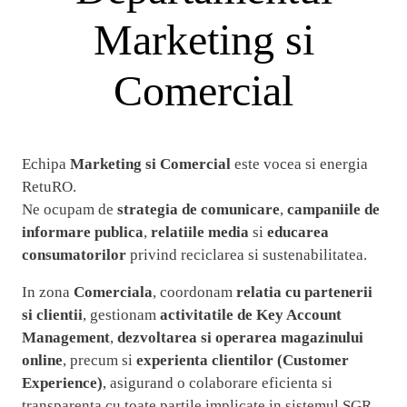
Marketing si
Comercial
Echipa
Marketing si Comercial
este vocea si energia
RetuRO.
Ne ocupam de
strategia de comunicare
,
campaniile de
informare publica
,
relatiile media
si
educarea
consumatorilor
privind reciclarea si sustenabilitatea.
In zona
Comerciala
, coordonam
relatia cu partenerii
si clientii
, gestionam
activitatile de Key Account
Management
,
dezvoltarea si operarea magazinului
online
, precum si
experienta clientilor (Customer
Experience)
, asigurand o colaborare eficienta si
transparenta cu toate partile implicate in sistemul SGR.