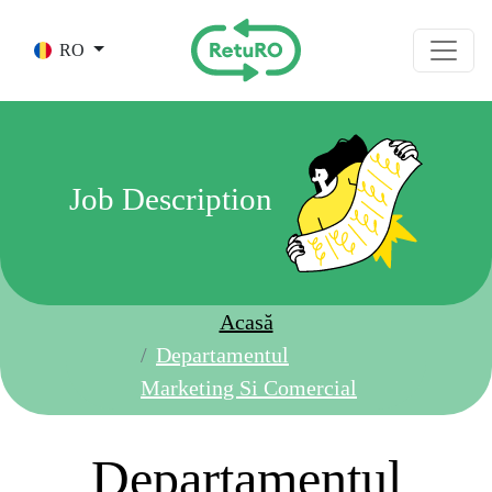
Skip to main content
RO
Job Description
Acasă
Departamentul
Marketing Si Comercial
Departamentul