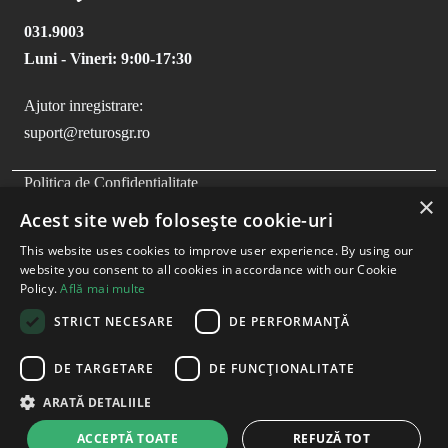
031.9003
Luni - Vineri: 9:00-17:30
Ajutor inregistrare:
suport@returosgr.ro
FOOTER MENU
Politica de Confidentialitate
×
Politica Cookies
Acest site web folosește cookie-uri
Compliance
This website uses cookies to improve user experience. By using our
Termeni si Conditii
website you consent to all cookies in accordance with our Cookie
Policy.
Află mai multe
STRICT NECESARE
DE PERFORMANȚĂ
DE TARGETARE
DE FUNCŢIONALITATE
ARATĂ DETALIILE
ACCEPTĂ TOATE
REFUZĂ TOT
Copyright
2026
- RetuRO