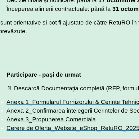
Decizie finală și notificare: până la
17 octombrie 
Începerea alinierii contractuale: până la
31 octom
unt orientative și pot fi ajustate de către RetuRO în 
prevăzute.
Participare - pași de urmat
📄 Descarcă Documentația completă (RFP, formula
Anexa 1_Formularul Furnizorului & Cerinte Tehni
Anexa 2_Confirmarea intelegerii Cerintelor de Sec
Anexa 3_Propunerea Comerciala
Cerere de Oferta_Website_eShop_RetuRO_202