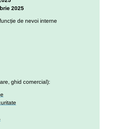
2025
brie 2025
funcție de nevoi interne
re, ghid comercial):
ce
uritate
5