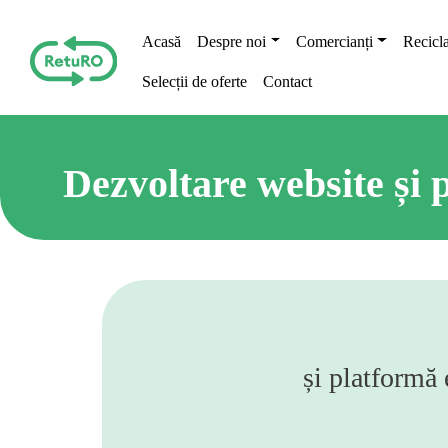
Skip to main content
Main navigation
Acasă
Despre noi
Comercianți
Recicla
Selecții de oferte
Contact
Dezvoltare website și 
și platformă