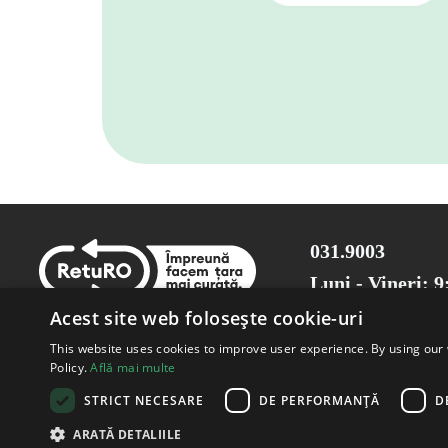
031.9003
Luni - Vineri: 9
Acest site web folosește cookie-uri
This website uses cookies to improve user experience. By using our 
Policy.
Află mai multe
STRICT NECESARE
DE PERFORMANȚĂ
D
ARATĂ DETALIILE