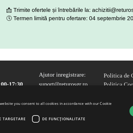
📩 Trimite ofertele și întrebările la: achizitii@returo
🕔 Termen limită pentru ofertare: 04 septembrie 2
FOOTER ME
Ajutor inregistrare:
Politica de 
:00-17:30
suport@returosgr.ro
Politica Co
Compliance
Termeni si 
website you consent to all cookies in accordance with our Cookie
E TARGETARE
DE FUNCŢIONALITATE