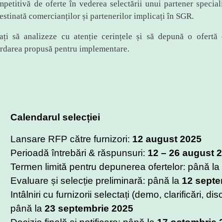
etitivă de oferte în vederea selectării unui partener speciali
stinată comercianților și partenerilor implicați în SGR.
itați să analizeze cu atenție cerințele și să depună o ofertă 
ordarea propusă pentru implementare.
Calendarul selecției
Lansare RFP către furnizori:
12 august 2025
Perioadă întrebări & răspunsuri:
12 – 26 august 
Termen limită pentru depunerea ofertelor: până la
Evaluare și selecție preliminară: până la
12 septe
Intâlniri cu furnizorii selectați (demo, clarificări, d
până la
23 septembrie 2025