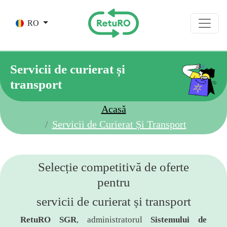
Skip to main content
RO
Servicii de curierat și
transport
Acasă
Servicii de Curierat Și Transport
Selecție competitivă de oferte
pentru
servicii de curierat și transport
RetuRO SGR
, administratorul
Sistemului de