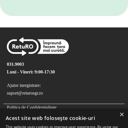
031.9003
Luni - Vineri: 9:00-17:30
Ajutor inregistrare:
suport@returosgr.ro
FOOTER MENU
Politica de Confidentialitate
×
Politica Cookies
Acest site web folosește cookie-uri
Compliance
This website uses cookies to improve user experience. By using our
Termeni si Conditii