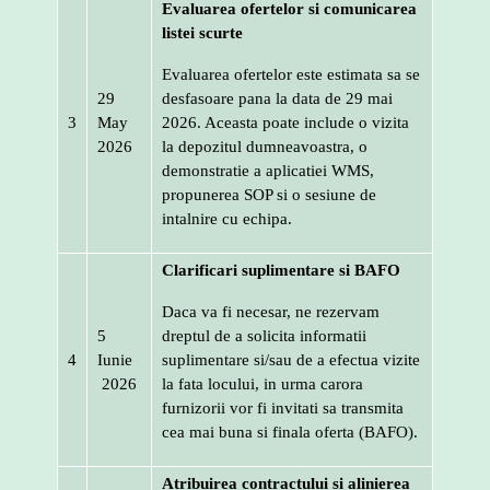
Evaluarea ofertelor si comunicarea
listei scurte
Evaluarea ofertelor este estimata sa se
29
desfasoare pana la data de 29 mai
3
May
2026. Aceasta poate include o vizita
2026
la depozitul dumneavoastra, o
demonstratie a aplicatiei WMS,
propunerea SOP si o sesiune de
intalnire cu echipa.
Clarificari suplimentare si BAFO
Daca va fi necesar, ne rezervam
5
dreptul de a solicita informatii
4
Iunie
suplimentare si/sau de a efectua vizite
2026
la fata locului, in urma carora
furnizorii vor fi invitati sa transmita
cea mai buna si finala oferta (BAFO).
Atribuirea contractului si alinierea