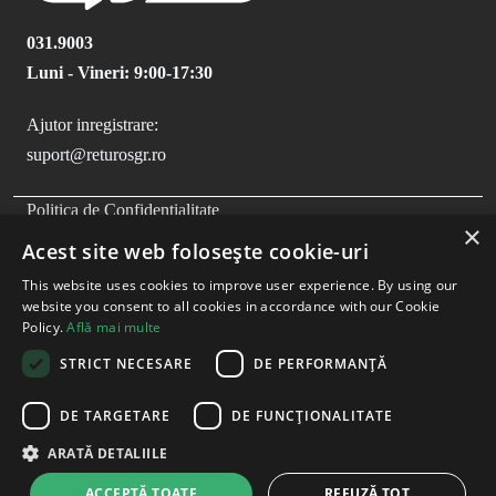
031.9003
Luni - Vineri: 9:00-17:30
Ajutor inregistrare:
suport@returosgr.ro
FOOTER MENU
Politica de Confidentialitate
×
Politica Cookies
Acest site web folosește cookie-uri
Compliance
This website uses cookies to improve user experience. By using our
Termeni si Conditii
website you consent to all cookies in accordance with our Cookie
Policy.
Află mai multe
STRICT NECESARE
DE PERFORMANȚĂ
DE TARGETARE
DE FUNCŢIONALITATE
ARATĂ DETALIILE
ACCEPTĂ TOATE
REFUZĂ TOT
Copyright
2026
- RetuRO