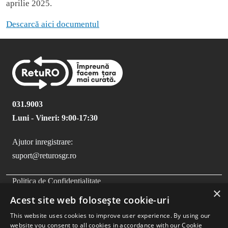
aprilie 2025.
Descarcă aici documentul
031.9003
Luni - Vineri: 9:00-17:30
Ajutor inregistrare:
suport@returosgr.ro
FOOTER MENU
Politica de Confidentialitate
×
Politica Cookies
Acest site web folosește cookie-uri
Compliance
This website uses cookies to improve user experience. By using our
Termeni si Conditii
website you consent to all cookies in accordance with our Cookie