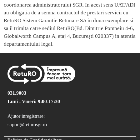
coordonarea administratorului SGR. In acest sens UAT/ADI
au obligatia de a semna contractul de prestari servicii cu
RetuRO Sistem Garantie Retunare SA in doua exemplare si
sa il trimita catre sediul RetuRO(Bd. Dimitrie Pompeiu 4-6,
Globalworth Campus A, etaj 4, București 020337) in atentia
departamentului legal.
031.9003
Luni - Vineri: 9:00-17:30
Ajutor inregistrare:
suport@returosgr.ro
FOOTER MENU