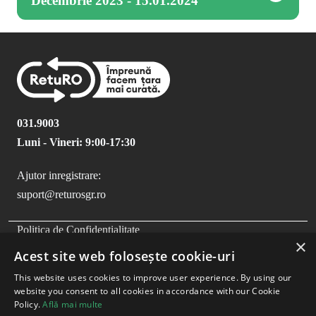
Decembrie 2023 - 15.01.2024
031.9003
Luni - Vineri: 9:00-17:30
Ajutor inregistrare:
suport@returosgr.ro
FOOTER MENU
Politica de Confidentialitate
×
Politica Cookies
Acest site web folosește cookie-uri
Compliance
This website uses cookies to improve user experience. By using our
Termeni si Conditii
website you consent to all cookies in accordance with our Cookie
Policy.
Află mai multe